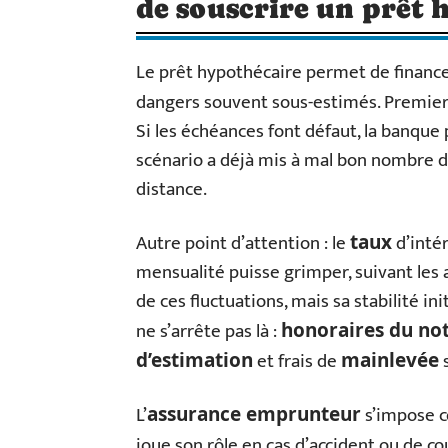
de souscrire un prêt 
Le prêt hypothécaire permet de financer
dangers souvent sous-estimés. Premier 
Si les échéances font défaut, la banque p
scénario a déjà mis à mal bon nombre de
distance.
Autre point d’attention : le
d’intér
taux
mensualité puisse grimper, suivant les a
de ces fluctuations, mais sa stabilité in
ne s’arrête pas là :
honoraires du not
et frais de
s
d’estimation
mainlevée
L’
s’impose c
assurance emprunteur
joue son rôle en cas d’accident ou de c