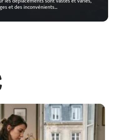
ur les déplacements sont vastes et variés,
ges et des inconvénients
…
E