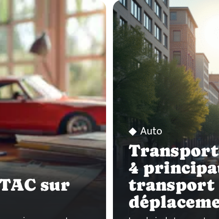
Auto
Transports
4 princip
PTAC sur
transport
déplaceme