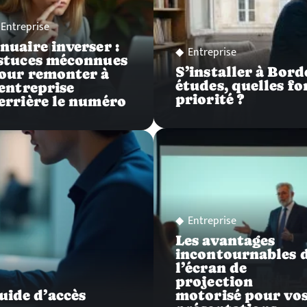
Entreprise
nuaire inverser :
Entreprise
stuces méconnues
S’installer à Bor
our remonter à
études, quelles f
’entreprise
priorité ?
errière le numéro
Entreprise
Les avantages
incontournables 
l’écran de
projection
uide d’accès
motorisé pour vo