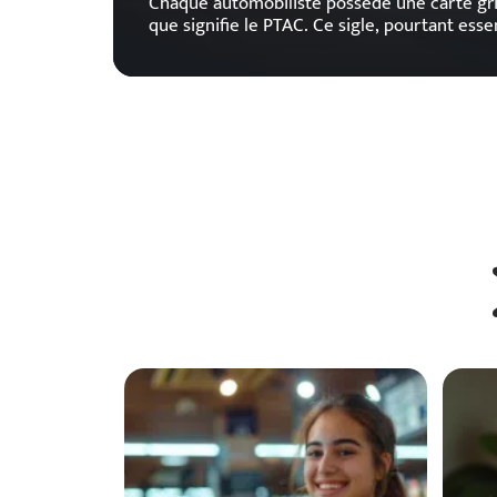
Chaque automobiliste possède une carte gri
que signifie le PTAC. Ce sigle, pourtant essen