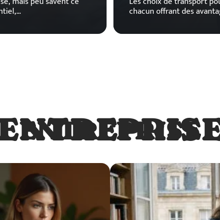
se, mais peu savent ce
Les choix de transport po
tiel,
…
chacun offrant des avanta
ENTREPRIS
ENTREPRISE