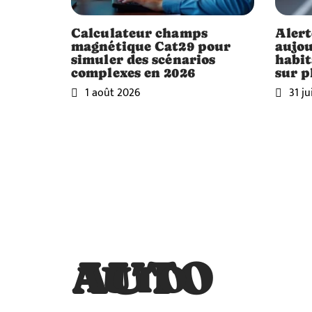
Calculateur champs
Alert
magnétique Cat29 pour
aujou
simuler des scénarios
habit
complexes en 2026
sur p
1 août 2026
31 ju
AUTO
AUTO