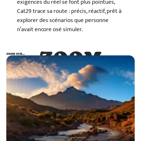
exigences du réel se font plus pointues,
Cat29 trace sa route : précis, réactif, prêt à
explorer des scénarios que personne
n’avait encore osé simuler.
ZOOM
ZOOM SUR…
SUR…