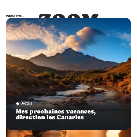
ZOOM
ZOOM SUR…
SUR…
Actus
Mes prochaines vacances,
direction les Canaries