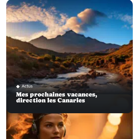
ZOOM
SUR…
Actus
Mes prochaines vacances,
direction les Canaries