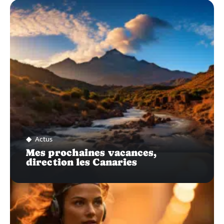
ZOOM
SUR…
Actus
Mes prochaines vacances,
direction les Canaries