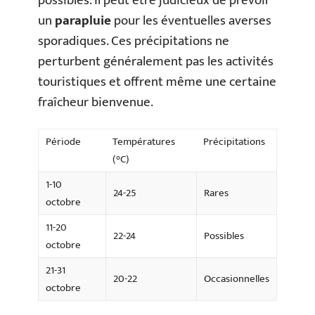
possibles. Il peut être judicieux de prévoir
un
parapluie
pour les éventuelles averses
sporadiques. Ces précipitations ne
perturbent généralement pas les activités
touristiques et offrent même une certaine
fraîcheur bienvenue.
Période
Températures
Précipitations
(°C)
1-10
24-25
Rares
octobre
11-20
22-24
Possibles
octobre
21-31
20-22
Occasionnelles
octobre