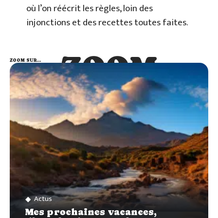
où l’on réécrit les règles, loin des
injonctions et des recettes toutes faites.
ZOOM
ZOOM SUR…
SUR…
Actus
Mes prochaines vacances,