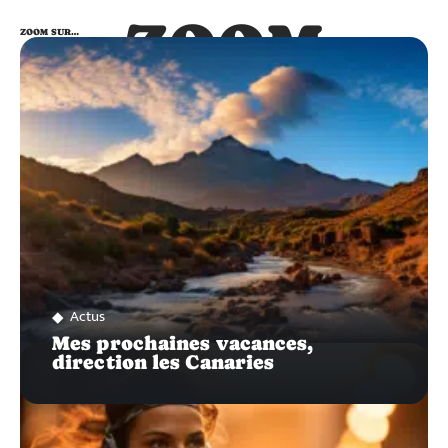
ZOOM
ZOOM SUR…
SUR…
Actus
Mes prochaines vacances,
direction les Canaries