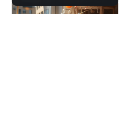
Loisirs
Alimentation, litière, accessoires :
comment bien s’occuper de ses rats
?
Contact
Mentions Légales
Sitemap