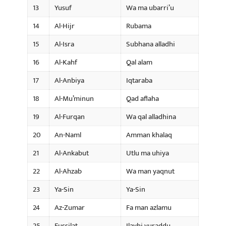
13
Yusuf
Wa ma ubarri’u
14
Al-Hijr
Rubama
15
Al-Isra
Subhana alladhi
16
Al-Kahf
Qal alam
17
Al-Anbiya
Iqtaraba
18
Al-Mu’minun
Qad aflaha
19
Al-Furqan
Wa qal alladhina
20
An-Naml
Amman khalaq
21
Al-Ankabut
Utlu ma uhiya
22
Al-Ahzab
Wa man yaqnut
23
Ya-Sin
Ya-Sin
24
Az-Zumar
Fa man azlamu
25
Fussilat
Ilayhi yuraddu