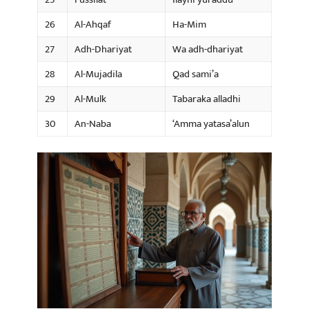
26
Al-Ahqaf
Ha-Mim
27
Adh-Dhariyat
Wa adh-dhariyat
28
Al-Mujadila
Qad sami’a
29
Al-Mulk
Tabaraka alladhi
30
An-Naba
‘Amma yatasa’alun