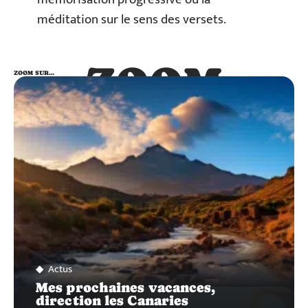
méditation sur le sens des versets.
ZOOM
ZOOM SUR…
SUR…
Actus
Mes prochaines vacances,
direction les Canaries