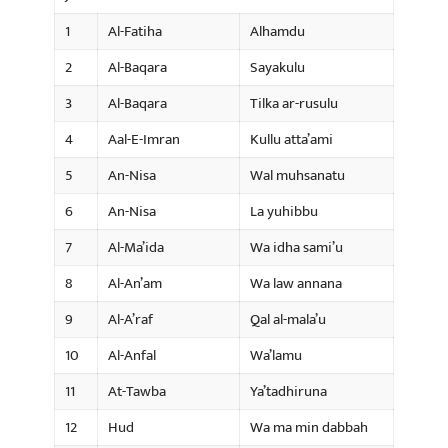
1
Al-Fatiha
Alhamdu
2
Al-Baqara
Sayakulu
3
Al-Baqara
Tilka ar-rusulu
4
Aal-E-Imran
Kullu atta’ami
5
An-Nisa
Wal muhsanatu
6
An-Nisa
La yuhibbu
7
Al-Ma’ida
Wa idha sami’u
8
Al-An’am
Wa law annana
9
Al-A’raf
Qal al-mala’u
10
Al-Anfal
Wa’lamu
11
At-Tawba
Ya’tadhiruna
12
Hud
Wa ma min dabbah