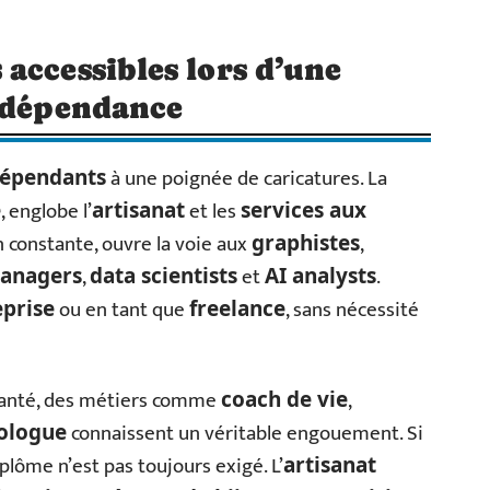
accessibles lors d’une
indépendance
à une poignée de caricatures. La
dépendants
, englobe l’
et les
e
artisanat
services aux
n constante, ouvre la voie aux
,
graphistes
,
et
.
anagers
data scientists
AI analysts
ou en tant que
, sans nécessité
prise
freelance
santé, des métiers comme
,
coach de vie
connaissent un véritable engouement. Si
ologue
plôme n’est pas toujours exigé. L’
artisanat