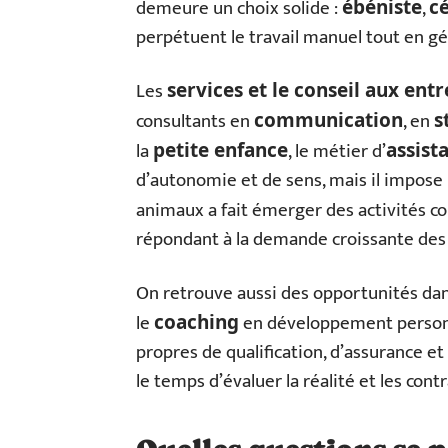
demeure un choix solide :
,
ébéniste
c
perpétuent le travail manuel tout en gé
Les
services et le conseil aux entr
consultants en
, en
communication
s
la
, le métier d’
petite enfance
assist
d’autonomie et de sens, mais il impose 
animaux a fait émerger des activités
répondant à la demande croissante des f
On retrouve aussi des opportunités da
le
en développement personne
coaching
propres de qualification, d’assurance et
le temps d’évaluer la réalité et les cont