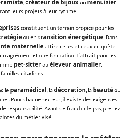
,
ou
éramiste
créateur de bijoux
menuisier
rant leurs projets à leur rythme.
constituent un terrain propice pour les
eprises
ou en
. Dans
tratégie
transition énergétique
attire celles et ceux en quête
ante maternelle
un agrément et une formation. L’attrait pour les
 comme
ou
,
pet-sitter
éleveur animalier
amilles citadines.
ns le
, la
, la
ou
paramédical
décoration
beauté
l. Pour chaque secteur, il existe des exigences
 de responsabilité. Avant de franchir le pas, prenez
raintes du métier visé.