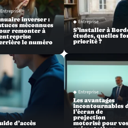
Entreprise
nuaire inverser :
Entreprise
stuces méconnues
S’installer à Bor
our remonter à
études, quelles f
’entreprise
priorité ?
errière le numéro
Entreprise
Les avantages
incontournables 
l’écran de
projection
uide d’accès
motorisé pour vo