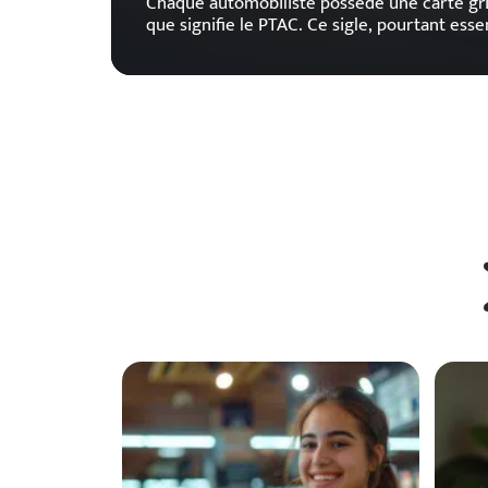
Chaque automobiliste possède une carte gri
que signifie le PTAC. Ce sigle, pourtant essen