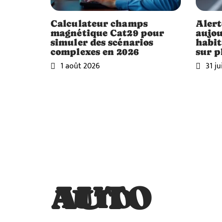
Calculateur champs
Alert
magnétique Cat29 pour
aujou
simuler des scénarios
habit
complexes en 2026
sur p
1 août 2026
31 ju
AUTO
AUTO