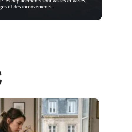
ur les déplacements sont vastes et variés,
ges et des inconvénients
…
E