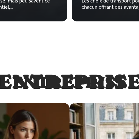
se, mais peu savent ce
Les choix de transport po
tiel,
…
chacun offrant des avanta
ENTREPRIS
ENTREPRISE