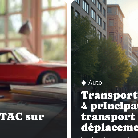
Auto
Transports
4 princip
PTAC sur
transport
déplaceme