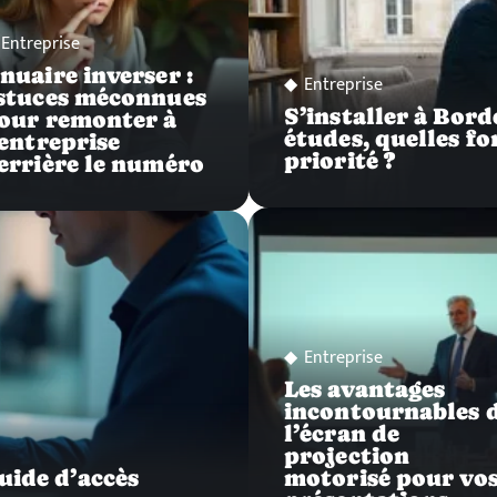
Entreprise
nuaire inverser :
Entreprise
stuces méconnues
S’installer à Bor
our remonter à
études, quelles f
’entreprise
priorité ?
errière le numéro
Entreprise
Les avantages
incontournables 
l’écran de
projection
uide d’accès
motorisé pour vo