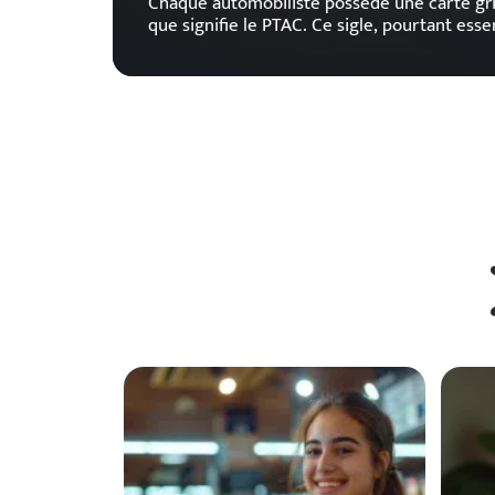
Chaque automobiliste possède une carte gri
que signifie le PTAC. Ce sigle, pourtant essen