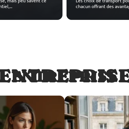
se, mais peu savent ce
Les choix de transport po
tiel,
…
chacun offrant des avanta
ENTREPRIS
ENTREPRISE