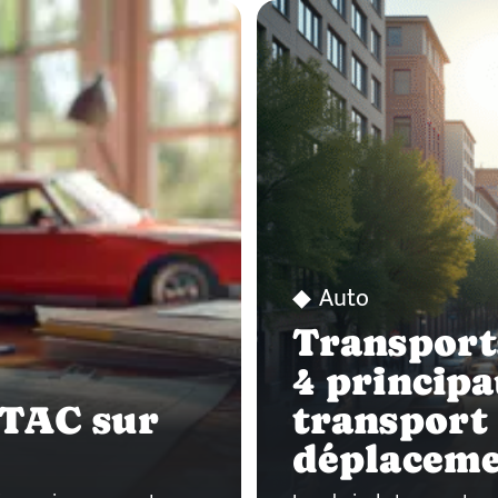
Auto
Transports
4 princip
PTAC sur
transport
déplaceme