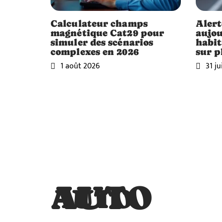
Calculateur champs
Alert
magnétique Cat29 pour
aujou
simuler des scénarios
habit
complexes en 2026
sur p
1 août 2026
31 ju
AUTO
AUTO