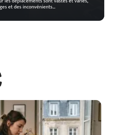
ur les déplacements sont vastes et variés,
ges et des inconvénients
…
E