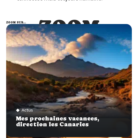
ZOOM
ZOOM SUR…
SUR…
Actus
Mes prochaines vacances,
direction les Canaries